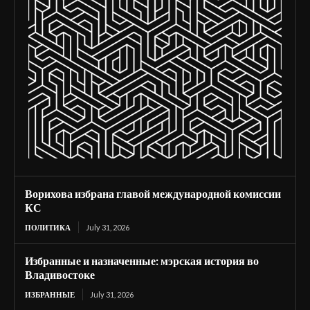
Ворихова избрана главой международной комиссии
КС
ПОЛИТИКА
July 31, 2026
Избранные и назначенные: мэрская история во
Владивостоке
ИЗБРАННЫЕ
July 31, 2026