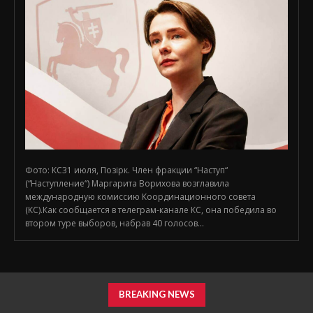
Фото: КС31 июля, Позірк. Член фракции “Наступ“
(“Наступление“) Маргарита Ворихова возглавила
международную комиссию Координационного совета
(КС).Как сообщается в телеграм-канале КС, она победила во
втором туре выборов, набрав 40 голосов...
BREAKING NEWS