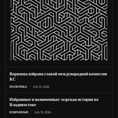
Ворихова избрана главой международной комиссии
КС
ПОЛИТИКА
July 31, 2026
Избранные и назначенные: мэрская история во
Владивостоке
ИЗБРАННЫЕ
July 31, 2026