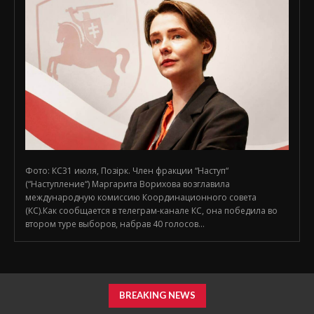
Фото: КС31 июля, Позірк. Член фракции “Наступ“
(“Наступление“) Маргарита Ворихова возглавила
международную комиссию Координационного совета
(КС).Как сообщается в телеграм-канале КС, она победила во
втором туре выборов, набрав 40 голосов...
BREAKING NEWS