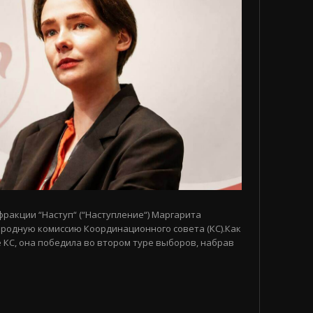
 фракции “Наступ“ (“Наступление“) Маргарита
родную комиссию Координационного совета (КС).Как
 КС, она победила во втором туре выборов, набрав