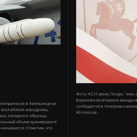
Фото: КС31 июля, Позірк. Член
Ворихова возглавила междуна
боеприпасов в Хмельницком.
сообщается в телеграм-канале
гался вблизи аэродрома,
40 голосов...
асы западного образца.
тельный объем хранившихся
 называется. Отметим, что