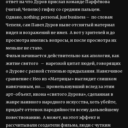
ответ на что Дуров прислал команде Парфёнова
(читай, Чепелю) гифку со средним пальцем.
Однако, nothing personal, just business – по словам
Чепеля, сам Павел Дуров ныне отснятый материал
видел и возражений не имел. А вот у зрителей и до
просмотра имелись вопросы, и после просмотра их
меньше не стало.
Фильм начинается действительно как апология, как
житие святого – нарезкой цитат людей, говорящих
о Дурове с разной степенью придыхания. Навязчивое
сравнение с Нео из «Матрицы» выглядит слишком
навязчивым, но…. промелькнувший вслед за этим
арт-объект, икона «святого Дурова», сделанная в
жанре наивного народного искусства, хоть убейте,
придаёт оттенок пародийности всему дальнейшему
повествованию. А может, на этот эффект и
рассчитывали создатели фильма, люди с чутким