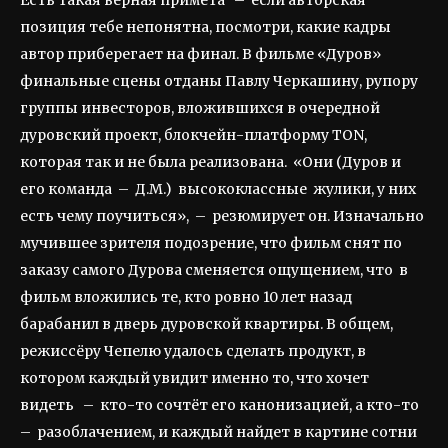
Есть такая верная примета – если авторская
позиция тебе непонятна, посмотри, какие кадры
автор приберегает на финал. В фильме «Дуров»
финальные сцены отданы Павлу Черкашину, рупору
группы инвесторов, вложившихся в очередной
дуровский проект, блокчейн-платформу TON,
которая так и не была реализована. «Они (Дуров и
его команда – Д.М.) высококлассные жулики, у них
есть чему поучиться», – резюмирует он. Изначально
мучившее зрителя подозрение, что фильм снят по
заказу самого Дурова сменяется ощущением, что в
фильм вложились те, кто ровно 10 лет назад
барабанил в дверь дуровской квартиры. В общем,
режиссёру Чепелю удалось сделать продукт, в
котором каждый увидит именно то, что хочет
видеть – кто-то сочтёт его канонизацией, а кто-то
– разоблачением, и каждый найдет в картине сотни