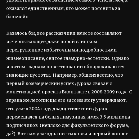
удовлетворимся объяснением самого Чепеля, мол, я
оказался единственным, кто может пояснить за
блокчейн.
Казалось бы, все рассказчики вместе составляют
исчерпывающее, даже порой слишком
перегруженное избыточными подробностями
жизнеописание, снятое гламурно-эстетски. Однако
и в этом гладком повествовании обнаруживаются
зияющие пустоты. Например, общеизвестно, что
первый коммерческий успех Дурова связан с
монетизацией проекта Вконтакте в 2008-2009 году. С
экрана же летописцы его success story утверждают,
что уже в 2004 году двадцатилетний Дуров
перемещался на белых лимузинах, имея 3,5 миллиона
подписчиков (неплохо для факультетского форума,
да?) Вот вам уже одна нестыковка и первый вопрос