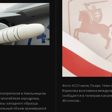
Фото: КС31 июля, Позірк. Член
Ворихова возглавила междуна
боеприпасов в Хмельницком.
сообщается в телеграм-канале
гался вблизи аэродрома,
40 голосов...
асы западного образца.
тельный объем хранившихся