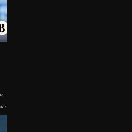
ние
емах