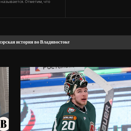
 называется. Отметим, что
мэрская история во Владивостоке
 России не работают и обходятся ЕС более чем в €3 трлн