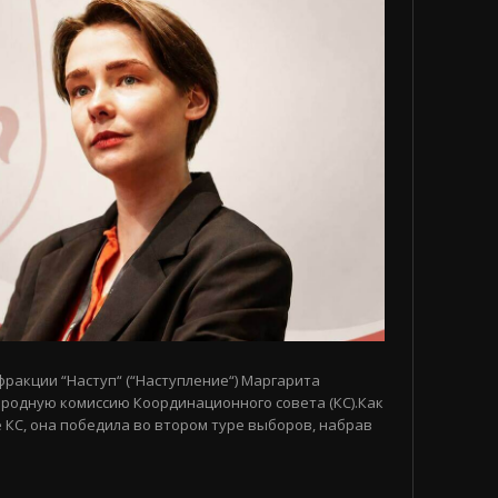
 фракции “Наступ“ (“Наступление“) Маргарита
родную комиссию Координационного совета (КС).Как
 КС, она победила во втором туре выборов, набрав