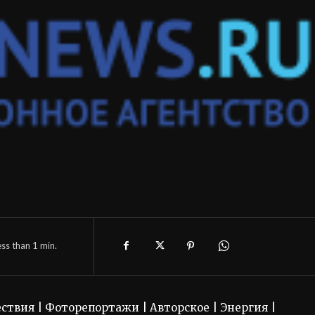
ess than 1
min.
ствия | Фоторепортажи | Авторское | Энергия |