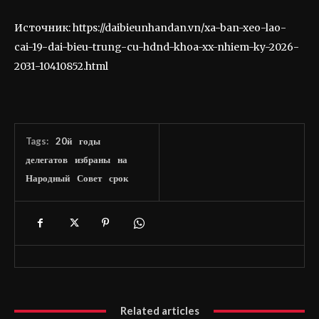
Источник: https://daibieunhandan.vn/xa-ban-xeo-lao-
cai-19-dai-bieu-trung-cu-hdnd-khoa-xx-nhiem-ky-2026-
2031-10410852.html
Tags:
20й
годы
делегатов
избраны
на
Народный
Совет
срок
Related articles