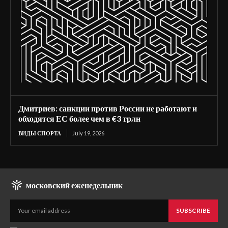
Дмитриев: санкции против России не работают и
обходятся ЕС более чем в €3 трлн
ВИДЫ СПОРТА
July 19, 2026
московский еженедельник
SUBSCRIBE