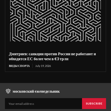
Дмитриев: санкции против России не работают и
обходятся ЕС более чем в €3 трлн
ВИДЫ СПОРТА
July 19, 2026
московский еженедельник
SUBSCRIBE