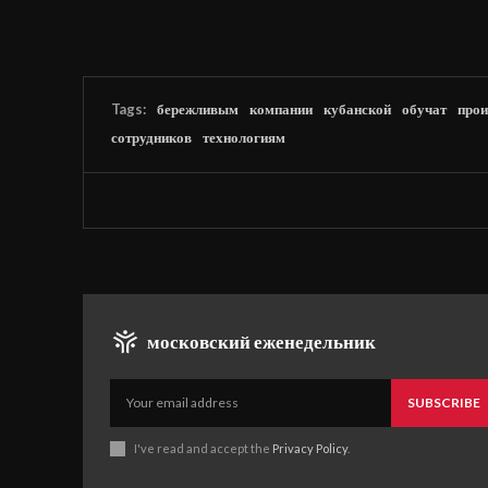
Tags:
бережливым
компании
кубанской
обучат
прои
сотрудников
технологиям
московский еженедельник
SUBSCRIBE
I've read and accept the
Privacy Policy
.