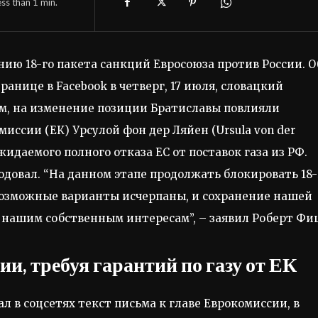
ess than 1
min.
ию 18-го пакета санкций Евросоюза против России. О
анице в Facebook в четверг, 17 июля, словацкий
ам, на изменение позиции Братиславы повлияли
иссии (ЕК) Урсулой фон дер Ляйен (Ursula von der
жидаемого полного отказа ЕС от поставок газа из РФ.
одовал. “На данном этапе продолжать блокировать 18
возможные варианты исчерпаны, и сохранение нашей
нашим собственным интересам”, – заявил Роберт Фиц
и, требуя гарантий по газу от ЕК
л в соцсетях текст письма к главе Еврокомиссии, в