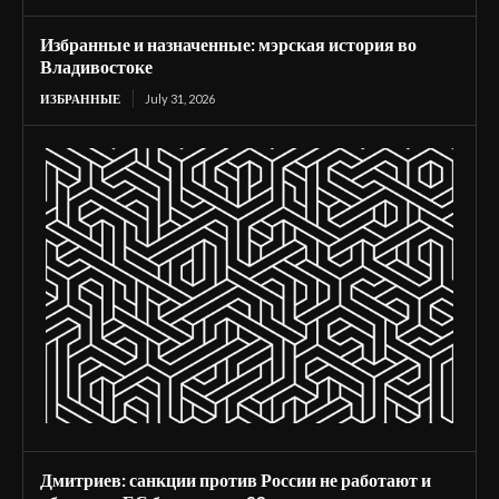
Избранные и назначенные: мэрская история во
Владивостоке
ИЗБРАННЫЕ
July 31, 2026
Дмитриев: санкции против России не работают и