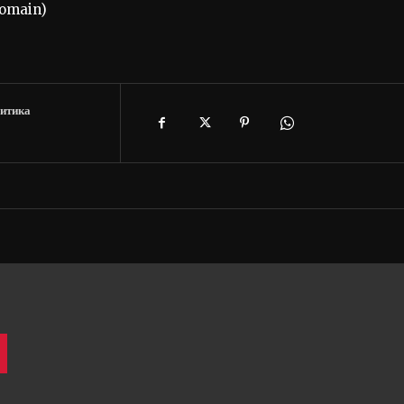
domain)
итика