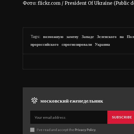
Фото: flickr.com / President Of Ukraine (Public 
Tags:
возможную
замену
Западе
Зеленского
на
Пол
пророссийского
спрогнозировали
Украина
московский еженедельник
SUBSCRIBE
I've read and accept the
Privacy Policy
.