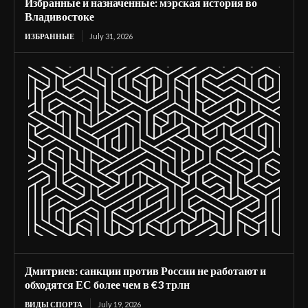
Избранные и назначенные: мэрская история во
Владивостоке
ИЗБРАННЫЕ
July 31, 2026
Дмитриев: санкции против России не работают и
обходятся ЕС более чем в €3 трлн
ВИДЫ СПОРТА
July 19, 2026