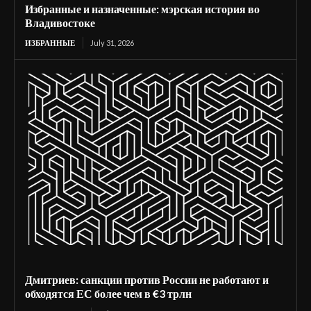
Избранные и назначенные: мэрская история во
Владивостоке
ИЗБРАННЫЕ
July 31, 2026
Дмитриев: санкции против России не работают и
обходятся ЕС более чем в €3 трлн