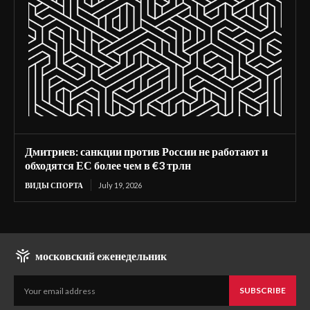
Дмитриев: санкции против России не работают и
обходятся ЕС более чем в €3 трлн
ВИДЫ СПОРТА
July 19, 2026
московский еженедельник
SUBSCRIBE