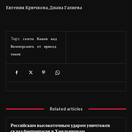
Евгения Крючкова, Диана Галиева
Tags:
газета
Каков
код
Коммерсантъ
от
приход
таков
Related articles
Российским высокоточным ударом уничтожен
склад боеприпасов в Хмельницком