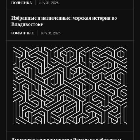
ПОЛИТИКА
July 31, 2026
Избранные и назначенные: мэрская история во
Владивостоке
ИЗБРАННЫЕ
July 31, 2026
Дмитриев: санкции против России не работают и