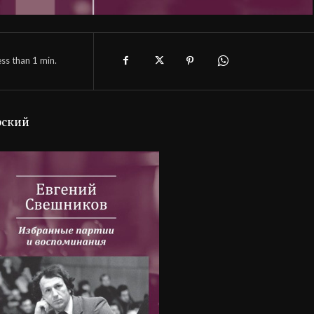
ess than 1
min.
рский