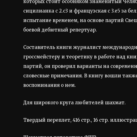
которых стоит особняком знаменитый Челябин
сицилианка с 2.с3 и французская с 3.е5 за 
испытание временем, на основе партий Све
боевой дебютный репертуар.
Составитель книги журналист международн
гроссмейстеру и теоретику в работе над кни
партий, он проверил варианты на современн
словесные примечания. В книгу вошли также
воспоминания о нем.
Для широкого круга любителей шахмат.
Твердый переплет, 416 стр., 16 стр. иллюстр