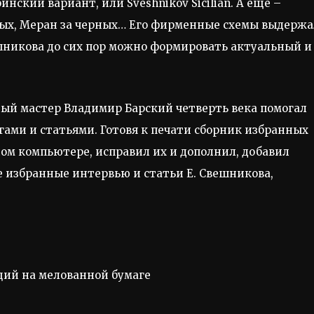
ский вариант, или Sveshnikov Sicilian. А еще –
белых, Меран за черных… Его фирменные схемы выдерж
шникова до сих пор можно формировать актуальный и
ый мастер Владимир Барский четверть века помогал
гами и статьями. Готовя к печати сборник избранных
ом компьютере, исправил их и дополнил, добавил
 избранные интервью и статьи Е. Свешникова,
аций на мелованной бумаге