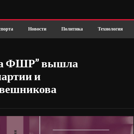
спорта
Новости
Политика
Технология
ка ФШР” вышла
партии и
Свешникова