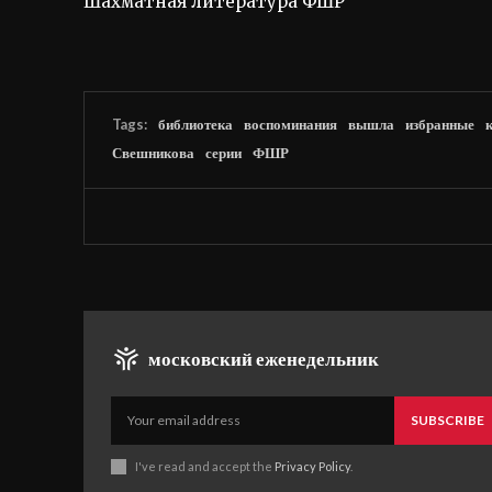
Шахматная литература ФШР
Tags:
библиотека
воспоминания
вышла
избранные
Свешникова
серии
ФШР
московский еженедельник
SUBSCRIBE
I've read and accept the
Privacy Policy
.