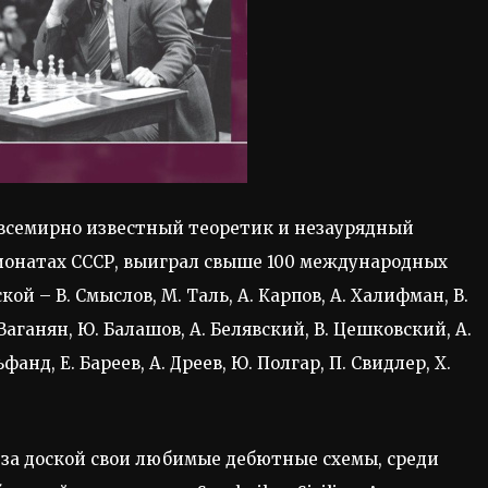
 всемирно известный теоретик и незаурядный
пионатах СССР, выиграл свыше 100 международных
кой – В. Смыслов, М. Таль, А. Карпов, А. Халифман, В.
 Ваганян, Ю. Балашов, А. Белявский, В. Цешковский, А.
фанд, Е. Бареев, А. Дреев, Ю. Полгар, П. Свидлер, Х.
 за доской свои любимые дебютные схемы, среди