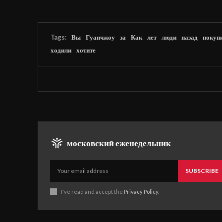
Tags:
Вы
Гуанчжоу
за
Как
лет
люди
назад
покуп
ходили
хотите
московский еженедельник
SUBSCRIBE
I've read and accept the
Privacy Policy
.