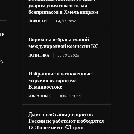
ударом уничтожен склад
боеприпасов в Хмельницком
НОВОСТИ
July 31, 2026
те
Ворихова избрана главой
международной комиссии КС
ПОЛИТИКА
July 31, 2026
оу
Избранные и назначенные:
мэрская история во
Владивостоке
ИЗБРАННЫЕ
July 31, 2026
Дмитриев: санкции против
России не работают и обходятся
ЕС более чем в €3 трлн