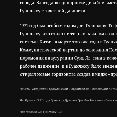
города. Благодаря сценарному дизайну выст
Гуанчжоу столетней давности.
1921 год был особым годом для Гуанчжоу: 15
Гуанчжоу, что стало не только началом соз
системы Китая; в марте того же года в Гуан
Коммунистической партии до основания Ком
церемония инаугурации Сунь Ят-сена в качес
рабочее движение, и в Гуанчжоу было введен
открыл новые горизонты, создав имидж «про
Печать Гуандунской гражданской и строительной федерации Кита
Лю Рукан в 1921 году Гуанчжоу Дуншань Цзя Нан Тан саньи сбереже
Прогрессивный Гуанчжоу 1921