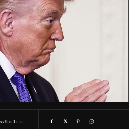
ess than 1
min.