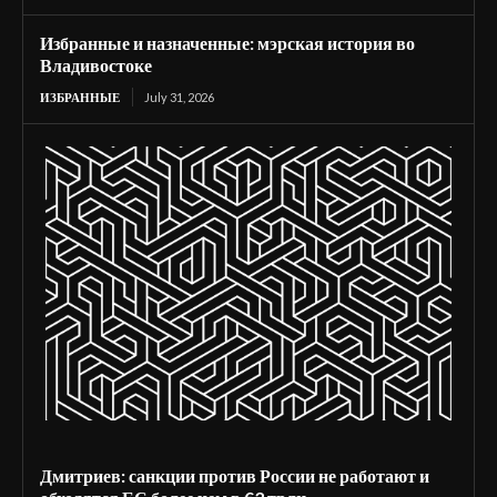
Избранные и назначенные: мэрская история во
Владивостоке
ИЗБРАННЫЕ
July 31, 2026
Дмитриев: санкции против России не работают и